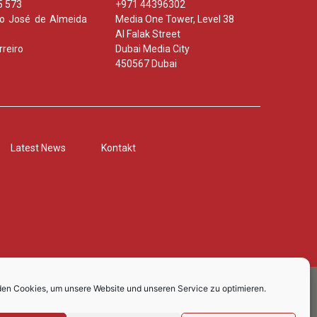
5 573
+971 44396302
nio José de Almeida
Media One Tower, Level 38
Al Falak Street
reiro
Dubai Media City
450567 Dubai
Latest News
Kontakt
en Cookies, um unsere Website und unseren Service zu optimieren.