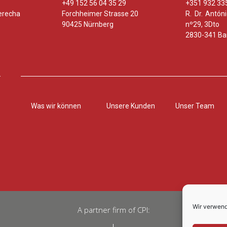
+49 152 56 04 35 29
+351 932 33
erecha
Forchheimer Strasse 20
R. Dr. Antó
90425 Nürnberg
nº29, 3Dto
2830-341 Bar
Was wir können
Unsere Kunden
Unser Team
Wir verwend
A partner firm of CPI: