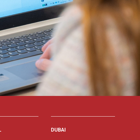
L
DUBAI