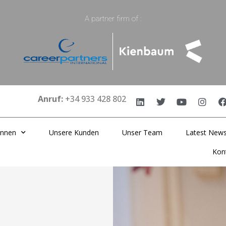
A partner firm of :
Anruf:
+34 933 428 802
önnen
Unsere Kunden
Unser Team
Latest New
Kon