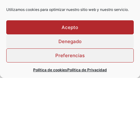
Utilizamos cookies para optimizar nuestro sitio web y nuestro servicio.
Acepto
Denegado
Preferencias
He leído y acepto la
declaración de privacidad
Política de cookies
Política de Privacidad
ENVIAR