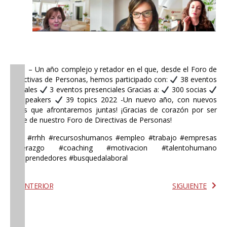
2021 – Un año complejo y retador en el que, desde el Foro de
Directivas de Personas, hemos participado con:
38 eventos
virtuales
3 eventos presenciales
Gracias a:
300 socias
36 speakers
39 topics
2022 -Un nuevo año, con nuevos
retos que afrontaremos juntas!
¡Gracias de corazón por ser
parte de nuestro Foro de Directivas de Personas!
#HR #rrhh #recursoshumanos #empleo #trabajo #empresas
#liderazgo #coaching #motivacion #talentohumano
#emprendedores #busquedalaboral
ANTERIOR
SIGUIENTE